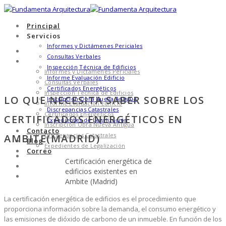
Principal
Servicios
Informes y Dictámenes Periciales
Principal
Consultas Verbales
Servicios
Inspección Técnica de Edificios
Informes y Dictámenes Periciales
Informe Evaluación Edificio
Consultas Verbales
Certificados Energéticos
Inspección Técnica de Edificios
LO QUE NECESITA SABER SOBRE LOS
Inscripción Obra Nueva Antigua
Informe Evaluación Edificio
Discrepancias Catastrales
Certificados Energéticos
CERTIFICADOS ENERGÉTICOS EN
Expedientes de Legalización
Inscripción Obra Nueva Antigua
Contacto
Discrepancias Catastrales
AMBITE(MADRID)
Blog
Expedientes de Legalización
Correo
Contacto
Certificación energética de
Blog
edificios existentes en
Correo
Ambite (Madrid)
La certificación energética de edificios es el procedimiento que
proporciona información sobre la demanda, el consumo energético y
las emisiones de dióxido de carbono de un inmueble. En función de los