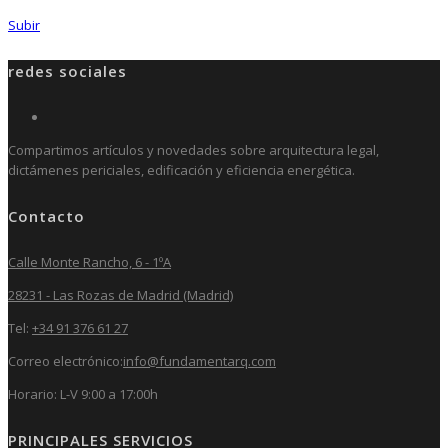
Subir
redes sociales
Compartimos artículos y novedades sobre arquitectura legal,
dictámenes periciales, edificación y eficiencia energética.
Contacto
Calle Monte Rancho, 6 - 1ºA
28231 - Las Rozas de Madrid (Madrid)
Tel:
+34 91 376 61 27
Correo electrónico:
info@fundamentarq.com
Horario: L-V 9:00 a 17:00h
PRINCIPALES SERVICIOS