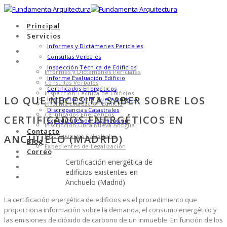
Principal
Servicios
Informes y Dictámenes Periciales
Principal
Consultas Verbales
Servicios
Inspección Técnica de Edificios
Informes y Dictámenes Periciales
Informe Evaluación Edificio
Consultas Verbales
Certificados Energéticos
Inspección Técnica de Edificios
LO QUE NECESITA SABER SOBRE LOS
Inscripción Obra Nueva Antigua
Informe Evaluación Edificio
Discrepancias Catastrales
Certificados Energéticos
CERTIFICADOS ENERGÉTICOS EN
Expedientes de Legalización
Inscripción Obra Nueva Antigua
Contacto
Discrepancias Catastrales
ANCHUELO (MADRID)
Blog
Expedientes de Legalización
Correo
Contacto
Certificación energética de
Blog
edificios existentes en
Correo
Anchuelo (Madrid)
La certificación energética de edificios es el procedimiento que
proporciona información sobre la demanda, el consumo energético y
las emisiones de dióxido de carbono de un inmueble. En función de los