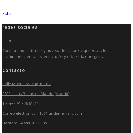
Subir
redes sociales
Compartimos artículos y novedades sobre arquitectura legal,
dictámenes periciales, edificación y eficiencia energética.
Contacto
Calle Monte Rancho, 6 - 1ºA
28231 - Las Rozas de Madrid (Madrid)
Tel:
+34 91 376 61 27
Correo electrónico:
info@fundamentarq.com
Horario: L-V 9:00 a 17:00h