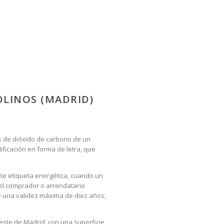
OLINOS (MADRID)
es de dióxido de carbono de un
ificación en forma de letra, que
nte etiqueta energética, cuando un
 el comprador o arrendatario
ne una validez máxima de diez años;
oeste de Madrid, con una superficie