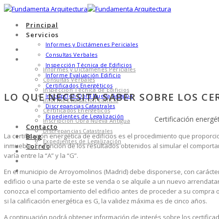
Principal
Servicios
Informes y Dictámenes Periciales
Principal
Consultas Verbales
Servicios
Inspección Técnica de Edificios
Informes y Dictámenes Periciales
Informe Evaluación Edificio
Consultas Verbales
Certificados Energéticos
Inspección Técnica de Edificios
LO QUE NECESITA SABER SOBRE LOS C
Inscripción Obra Nueva Antigua
Informe Evaluación Edificio
Discrepancias Catastrales
Certificados Energéticos
Expedientes de Legalización
Certificación energé
Inscripción Obra Nueva Antigua
Contacto
Discrepancias Catastrales
La certificación energética de edificios es el procedimiento que propo
Blog
Expedientes de Legalización
inmueble. En función de los resultados obtenidos al simular el comportami
Correo
Contacto
varía entre la “A” y la “G”.
Blog
Correo
En el municipio de Arroyomolinos (Madrid) debe disponerse, con carácter
edificio o una parte de este se venda o se alquile a un nuevo arrendatar
conozca el comportamiento del edificio antes de proceder a su compra o a
si la calificación energética es G, la validez máxima es de cinco años.
A continuación podrá obtener información de interés sobre los certifica