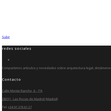
Subir
redes sociales
Compartimos artículos y novedades sobre arquitectura legal, dictámenes p
Contacto
Calle Monte Rancho, 6 - 1ºA
28231 - Las Rozas de Madrid (Madrid)
Tel:
+34 91 376 61 27