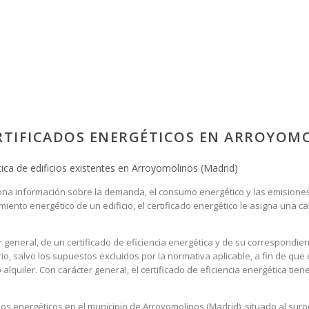
ERTIFICADOS ENERGÉTICOS EN ARROYOM
tica de edificios existentes en Arroyomolinos (Madrid)
rciona información sobre la demanda, el consumo energético y las emision
ento energético de un edificio, el certificado energético le asigna una cal
 general, de un certificado de eficiencia energética y de su correspondie
io, salvo los supuestos excluidos por la normativa aplicable, a fin de que
lquiler. Con carácter general, el certificado de eficiencia energética tie
dos energéticos en el municipio de Arroyomolinos (Madrid), situado al sur