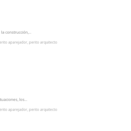
a construcción,...
perito aparejador, perito arquitecto
uaciones, los...
perito aparejador, perito arquitecto