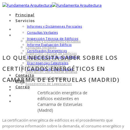
Principal
Servicios
Informes y Dictámenes Periciales
Principal
Consultas Verbales
Servicios
Inspección Técnica de Edificios
Informes y Dictámenes Periciales
Informe Evaluación Edificio
Consultas Verbales
Certificados Energéticos
Inspección Técnica de Edificios
LO QUE NECESITA SABER SOBRE LOS
Inscripción Obra Nueva Antigua
Informe Evaluación Edificio
Discrepancias Catastrales
Certificados Energéticos
CERTIFICADOS ENERGÉTICOS EN
Expedientes de Legalización
Inscripción Obra Nueva Antigua
Contacto
Discrepancias Catastrales
CAMARMA DE ESTERUELAS (MADRID)
Blog
Expedientes de Legalización
Correo
Contacto
Certificación energética de
Blog
edificios existentes en
Correo
Camarma de Esteruelas
(Madrid)
La certificación energética de edificios es el procedimiento que
proporciona información sobre la demanda, el consumo energético y