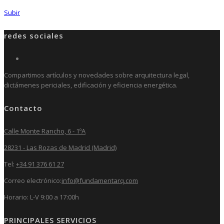
Subir
redes sociales
Compartimos artículos y novedades sobre arquitectura legal,
dictámenes periciales, edificación y eficiencia energética.
Contacto
Calle Monte Rancho, 6 - 1ºA
28231 - Las Rozas de Madrid (Madrid)
Tel:
+34 91 376 61 27
Correo electrónico:
info@fundamentarq.com
Horario: L-V 9:00 a 17:00h
PRINCIPALES SERVICIOS