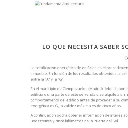
LO QUE NECESITA SABER S
C
La certificación energética de edificios es el procedi
inmueble. En función de los resultados obtenidos al simu
entre la “A” y la “G”.
En el municipio de Ciempozuelos (Madrid) debe disponers
edificio o una parte de este se venda o se alquile a un 
comportamiento del edificio antes de proceder a su compra
energética es G, la validez máxima es de cinco años.
A continuación podrá obtener información de interés sob
unos treinta y cinco kilómetros de la Puerta del Sol.