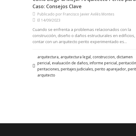
Caso: Consejos Clave
Publicado por Francisco Javier Avilés Montes
El 14/09/2023
Cuando se enfrenta a problemas relacionados con la
construcción, diseño o daños estructurales en edificios,
contar con un arquitecto perito experimentado es...
arquitectura, arquitectura legal, construccion, dictamen
pericial, evaluación de daños, informe pericial, peritación
peritaciones, peritajes judiciales, perito aparejador, peri
arquitecto