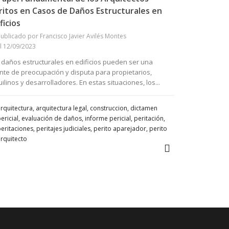
ritos en Casos de Daños Estructurales en
ficios
ublicado por Francisco Javier Avilés Montes
l 12/09/2023
 daños estructurales en edificios pueden ser una
nte de preocupación y disputa para propietarios,
uilinos y desarrolladores. En estas situaciones, los...
rquitectura, arquitectura legal, construccion, dictamen
ericial, evaluación de daños, informe pericial, peritación,
eritaciones, peritajes judiciales, perito aparejador, perito
rquitecto