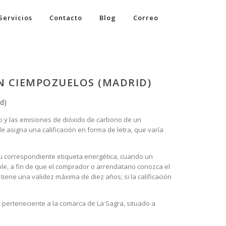
Servicios
Contacto
Blog
Correo
EN CIEMPOZUELOS (MADRID)
d)
co y las emisiones de dióxido de carbono de un
le asigna una calificación en forma de letra, que varía
 su correspondiente etiqueta energética, cuando un
ble, a fin de que el comprador o arrendatario conozca el
tiene una validez máxima de diez años; si la calificación
 perteneciente a la comarca de La Sagra, situado a