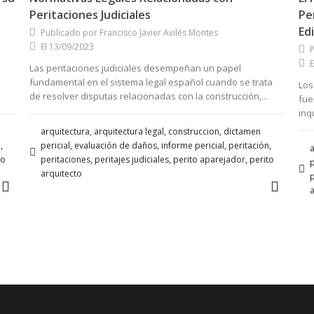
Peritaciones Judiciales
Pe
Edi
Publicado por Francisco Javier Avilés Montes
El 13/09/2023
P
E
Las peritaciones judiciales desempeñan un papel
fundamental en el sistema legal español cuando se trata
Los
de resolver disputas relacionadas con la construcción,...
fue
inq
arquitectura, arquitectura legal, construccion, dictamen
,
pericial, evaluación de daños, informe pericial, peritación,
a
to
peritaciones, peritajes judiciales, perito aparejador, perito
p
arquitecto
p
a