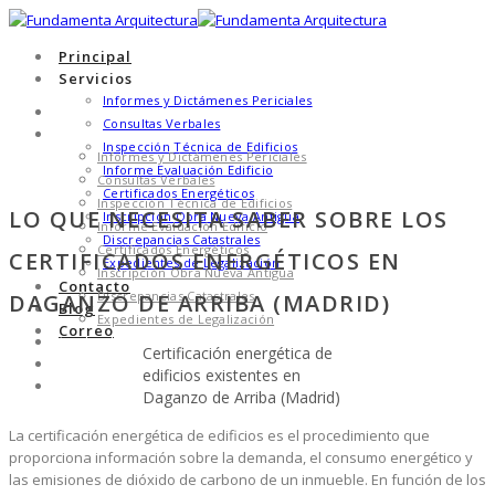
Principal
Servicios
Informes y Dictámenes Periciales
Principal
Consultas Verbales
Servicios
Inspección Técnica de Edificios
Informes y Dictámenes Periciales
Informe Evaluación Edificio
Consultas Verbales
Certificados Energéticos
Inspección Técnica de Edificios
LO QUE NECESITA SABER SOBRE LOS
Inscripción Obra Nueva Antigua
Informe Evaluación Edificio
Discrepancias Catastrales
Certificados Energéticos
CERTIFICADOS ENERGÉTICOS EN
Expedientes de Legalización
Inscripción Obra Nueva Antigua
Contacto
Discrepancias Catastrales
DAGANZO DE ARRIBA (MADRID)
Blog
Expedientes de Legalización
Correo
Contacto
Certificación energética de
Blog
edificios existentes en
Correo
Daganzo de Arriba (Madrid)
La certificación energética de edificios es el procedimiento que
proporciona información sobre la demanda, el consumo energético y
las emisiones de dióxido de carbono de un inmueble. En función de los