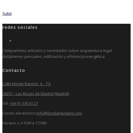
Subir
redes sociales
Compartimos artículos y novedades sobre arquitectura legal,
dictámenes periciales, edificación y eficiencia energética.
Contacto
Calle Monte Rancho, 6 - 1ºA
28231 - Las Rozas de Madrid (Madrid)
Tel:
+34 91 376 61 27
Correo electrónico:
info@fundamentarq.com
Horario: L-V 9:00 a 17:00h