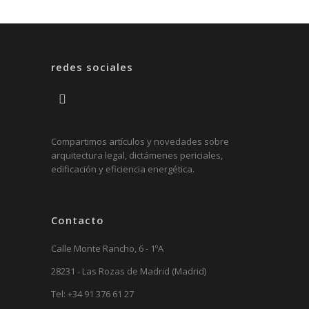
redes sociales
Compartimos artículos y novedades sobre
arquitectura legal, dictámenes periciales,
edificación y eficiencia energética.
Contacto
Calle Monte Rancho, 6 - 1ºA
28231 - Las Rozas de Madrid (Madrid)
Tel:
+34 91 376 61 27