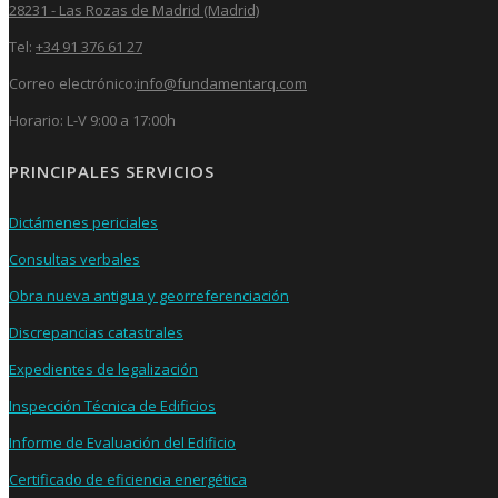
28231 - Las Rozas de Madrid (Madrid)
Tel:
+34 91 376 61 27
Correo electrónico:
info@fundamentarq.com
Horario: L-V 9:00 a 17:00h
PRINCIPALES SERVICIOS
Dictámenes periciales
Consultas verbales
Obra nueva antigua y georreferenciación
Discrepancias catastrales
Expedientes de legalización
Inspección Técnica de Edificios
Informe de Evaluación del Edificio
Certificado de eficiencia energética