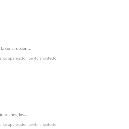
a construcción,...
perito aparejador, perito arquitecto
uaciones, los...
perito aparejador, perito arquitecto