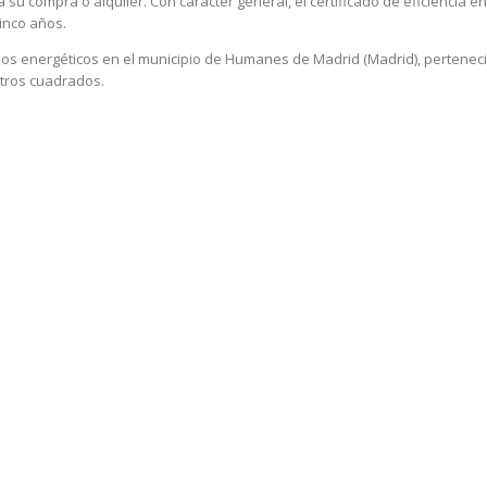
su compra o alquiler. Con carácter general, el certificado de eficiencia 
cinco años.
dos energéticos en el municipio de Humanes de Madrid (Madrid), perteneci
etros cuadrados.