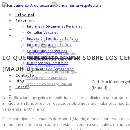
Principal
Servicios
Informes y Dictámenes Periciales
Principal
Consultas Verbales
Servicios
Inspección Técnica de Edificios
Informes y Dictámenes Periciales
Informe Evaluación Edificio
Consultas Verbales
Certificados Energéticos
Inspección Técnica de Edificios
LO QUE NECESITA SABER SOBRE LOS C
Inscripción Obra Nueva Antigua
Informe Evaluación Edificio
Discrepancias Catastrales
Certificados Energéticos
(MADRID)
Expedientes de Legalización
Inscripción Obra Nueva Antigua
Contacto
Discrepancias Catastrales
Blog
Certificación energé
Expedientes de Legalización
Correo
(Madrid)
Contacto
Blog
La certificación energética de edificios es el procedimiento que propo
Correo
inmueble. En función de los resultados obtenidos al simular el comportami
varía entre la “A” y la “G”.
En el municipio de Humanes de Madrid (Madrid) debe disponerse, con cará
cuando un edificio o una parte de este se venda o se alquile a un nuevo 