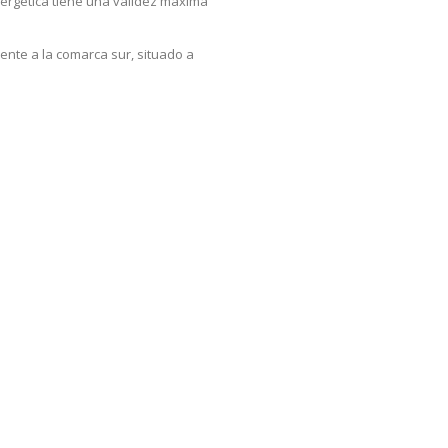
energética tiene una validez máxima
ente a la comarca sur, situado a