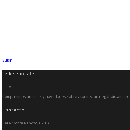
Subir
redes sociales
Compartimos artículos y novedades sobre arquitectura legal, dictámenes p
Contacto
Calle Monte Rancho, 6 - 1ºA