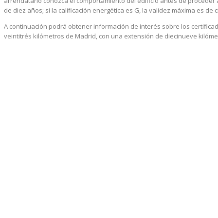
arrendatario conozca el comportamiento del edificio antes de proceder a 
de diez años; si la calificación energética es G, la validez máxima es de 
A continuación podrá obtener información de interés sobre los certifica
veintitrés kilómetros de Madrid, con una extensión de diecinueve kilóm