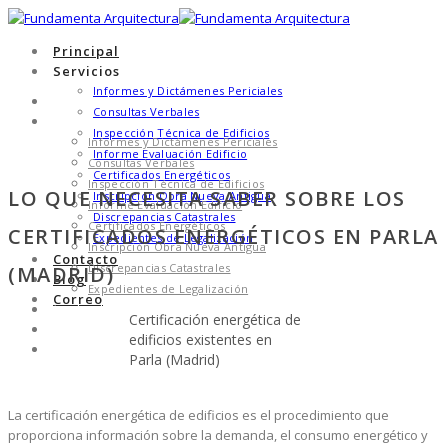
Principal
Servicios
Informes y Dictámenes Periciales
Principal
Consultas Verbales
Servicios
Inspección Técnica de Edificios
Informes y Dictámenes Periciales
Informe Evaluación Edificio
Consultas Verbales
Certificados Energéticos
Inspección Técnica de Edificios
LO QUE NECESITA SABER SOBRE LOS
Inscripción Obra Nueva Antigua
Informe Evaluación Edificio
Discrepancias Catastrales
Certificados Energéticos
CERTIFICADOS ENERGÉTICOS EN PARLA
Expedientes de Legalización
Inscripción Obra Nueva Antigua
Contacto
Discrepancias Catastrales
(MADRID)
Blog
Expedientes de Legalización
Correo
Contacto
Certificación energética de
Blog
edificios existentes en
Correo
Parla (Madrid)
La certificación energética de edificios es el procedimiento que
proporciona información sobre la demanda, el consumo energético y