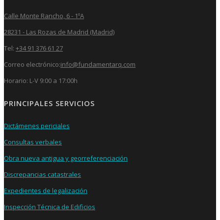
Calle Monte Rancho, 6 - 1ºA
28231 - Las Rozas de Madrid (Madrid)
Tel:
+34 91 376 61 27
Correo electrónico:
info@fundamentarq.com
Horario: L-V 9:00 a 17:00h
PRINCIPALES SERVICIOS
Dictámenes periciales
Consultas verbales
Obra nueva antigua y georreferenciación
Discrepancias catastrales
Expedientes de legalización
Inspección Técnica de Edificios