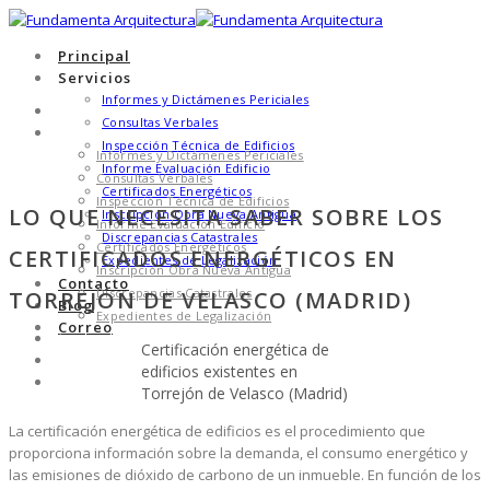
Principal
Servicios
Informes y Dictámenes Periciales
Principal
Consultas Verbales
Servicios
Inspección Técnica de Edificios
Informes y Dictámenes Periciales
Informe Evaluación Edificio
Consultas Verbales
Certificados Energéticos
Inspección Técnica de Edificios
LO QUE NECESITA SABER SOBRE LOS
Inscripción Obra Nueva Antigua
Informe Evaluación Edificio
Discrepancias Catastrales
Certificados Energéticos
CERTIFICADOS ENERGÉTICOS EN
Expedientes de Legalización
Inscripción Obra Nueva Antigua
Contacto
Discrepancias Catastrales
TORREJÓN DE VELASCO (MADRID)
Blog
Expedientes de Legalización
Correo
Contacto
Certificación energética de
Blog
edificios existentes en
Correo
Torrejón de Velasco (Madrid)
La certificación energética de edificios es el procedimiento que
proporciona información sobre la demanda, el consumo energético y
las emisiones de dióxido de carbono de un inmueble. En función de los