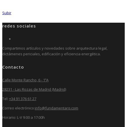
Subir
redes sociales
Compartimos artículos y novedades sobre arquitectura legal,
dictámenes periciales, edificación y eficiencia energética.
Contacto
Calle Monte Rancho, 6 - 1ºA
28231 - Las Rozas de Madrid (Madrid)
Tel:
+34 91 376 61 27
Correo electrónico:
info@fundamentarq.com
Horario: L-V 9:00 a 17:00h