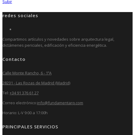
Subir
redes sociales
Compartimos artículos y novedades sobre arquitectura legal,
dictámenes periciales, edificación y eficiencia energética.
Contacto
Calle Monte Rancho, 6 - 1ºA
28231 - Las Rozas de Madrid (Madrid)
Tel:
+34 91 376 61 27
Correo electrónico:
info@fundamentarq.com
Horario: L-V 9:00 a 17:00h
PRINCIPALES SERVICIOS