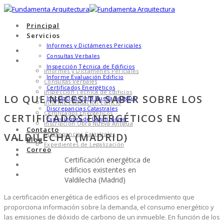
Principal
Servicios
Informes y Dictámenes Periciales
Principal
Consultas Verbales
Servicios
Inspección Técnica de Edificios
Informes y Dictámenes Periciales
Informe Evaluación Edificio
Consultas Verbales
Certificados Energéticos
Inspección Técnica de Edificios
LO QUE NECESITA SABER SOBRE LOS
Inscripción Obra Nueva Antigua
Informe Evaluación Edificio
Discrepancias Catastrales
Certificados Energéticos
CERTIFICADOS ENERGÉTICOS EN
Expedientes de Legalización
Inscripción Obra Nueva Antigua
Contacto
Discrepancias Catastrales
VALDILECHA (MADRID)
Blog
Expedientes de Legalización
Correo
Contacto
Certificación energética de
Blog
edificios existentes en
Correo
Valdilecha (Madrid)
La certificación energética de edificios es el procedimiento que
proporciona información sobre la demanda, el consumo energético y
las emisiones de dióxido de carbono de un inmueble. En función de los