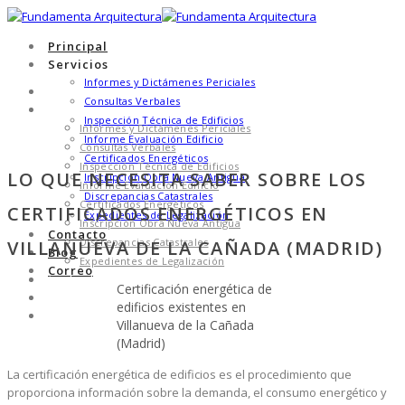
Principal
Servicios
Informes y Dictámenes Periciales
Principal
Consultas Verbales
Servicios
Inspección Técnica de Edificios
Informes y Dictámenes Periciales
Informe Evaluación Edificio
Consultas Verbales
Certificados Energéticos
Inspección Técnica de Edificios
LO QUE NECESITA SABER SOBRE LOS
Inscripción Obra Nueva Antigua
Informe Evaluación Edificio
Discrepancias Catastrales
Certificados Energéticos
CERTIFICADOS ENERGÉTICOS EN
Expedientes de Legalización
Inscripción Obra Nueva Antigua
Contacto
Discrepancias Catastrales
VILLANUEVA DE LA CAÑADA (MADRID)
Blog
Expedientes de Legalización
Correo
Contacto
Certificación energética de
Blog
edificios existentes en
Correo
Villanueva de la Cañada
(Madrid)
La certificación energética de edificios es el procedimiento que
proporciona información sobre la demanda, el consumo energético y