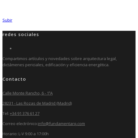
Subir
redes sociales
Compartimos artículos y novedades sobre arquitectura legal,
dictámenes periciales, edificación y eficiencia energética.
Contacto
Calle Monte Rancho, 6 - 1ºA
28231 - Las Rozas de Madrid (Madrid)
Tel:
+34 91 376 61 27
Correo electrónico:
info@fundamentarq.com
Horario: L-V 9:00 a 17:00h