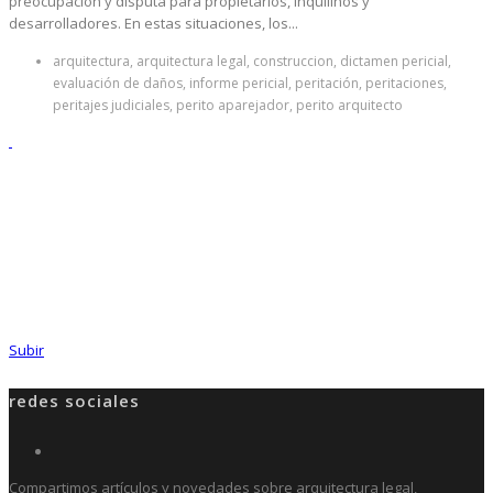
preocupación y disputa para propietarios, inquilinos y
desarrolladores. En estas situaciones, los...
arquitectura, arquitectura legal, construccion, dictamen pericial,
evaluación de daños, informe pericial, peritación, peritaciones,
peritajes judiciales, perito aparejador, perito arquitecto
Subir
redes sociales
Compartimos artículos y novedades sobre arquitectura legal,