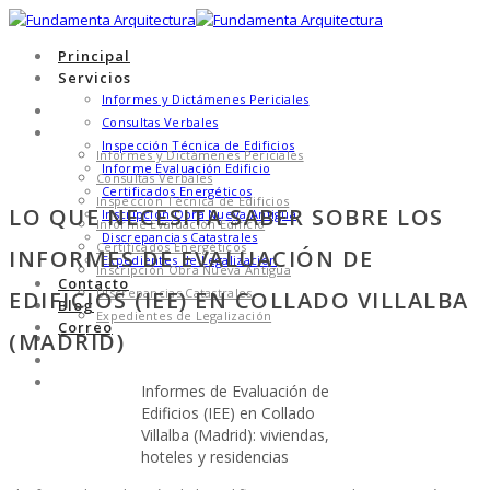
Principal
Servicios
Informes y Dictámenes Periciales
Principal
Consultas Verbales
Servicios
Inspección Técnica de Edificios
Informes y Dictámenes Periciales
Informe Evaluación Edificio
Consultas Verbales
Certificados Energéticos
Inspección Técnica de Edificios
LO QUE NECESITA SABER SOBRE LOS
Inscripción Obra Nueva Antigua
Informe Evaluación Edificio
Discrepancias Catastrales
Certificados Energéticos
INFORMES DE EVALUACIÓN DE
Expedientes de Legalización
Inscripción Obra Nueva Antigua
Contacto
Discrepancias Catastrales
EDIFICIOS (IEE) EN COLLADO VILLALBA
Blog
Expedientes de Legalización
Correo
(MADRID)
Contacto
Blog
Correo
Informes de Evaluación de
Edificios (IEE) en Collado
Villalba (Madrid): viviendas,
hoteles y residencias