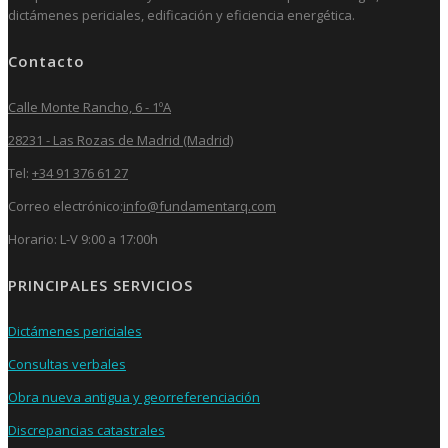
dictámenes periciales, edificación y eficiencia energética.
Contacto
Calle Monte Rancho, 6 - 1ºA
28231 - Las Rozas de Madrid (Madrid)
Tel:
+34 91 376 61 27
Correo electrónico:
info@fundamentarq.com
Horario: L-V 9:00 a 17:00h
PRINCIPALES SERVICIOS
Dictámenes periciales
Consultas verbales
Obra nueva antigua y georreferenciación
Discrepancias catastrales