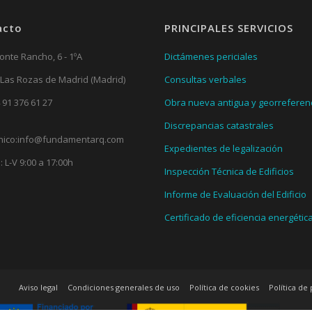
acto
PRINCIPALES SERVICIOS
onte Rancho, 6 - 1ºA
Dictámenes periciales
 Las Rozas de Madrid (Madrid)
Consultas verbales
 91 376 61 27
Obra nueva antigua y georreferen
Discrepancias catastrales
nico:
info@fundamentarq.com
Expedientes de legalización
: L-V 9:00 a 17:00h
Inspección Técnica de Edificios
Informe de Evaluación del Edificio
Certificado de eficiencia energétic
Aviso legal
Condiciones generales de uso
Política de cookies
Política de