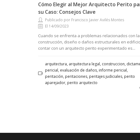
Cómo Elegir al Mejor Arquitecto Perito pa
su Caso: Consejos Clave
Publicado por Francisco Javier Avilés Montes
El 14/09/2023
Cuando se enfrenta a problemas relacionados con la
construcción, diseño o daños estructurales en edificio
contar con un arquitecto perito experimentado es...
arquitectura, arquitectura legal, construccion, dictam
pericial, evaluación de daños, informe pericial,
peritación, peritaciones, peritajes judiciales, perito
aparejador, perito arquitecto