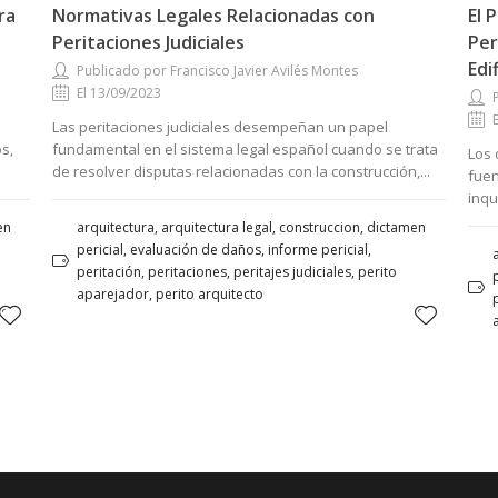
ra
Normativas Legales Relacionadas con
El 
Peritaciones Judiciales
Per
Edi
Publicado por Francisco Javier Avilés Montes
El 13/09/2023
Las peritaciones judiciales desempeñan un papel
s,
fundamental en el sistema legal español cuando se trata
Los 
de resolver disputas relacionadas con la construcción,...
fuen
inqu
en
arquitectura, arquitectura legal, construccion, dictamen
pericial, evaluación de daños, informe pericial,
peritación, peritaciones, peritajes judiciales, perito
aparejador, perito arquitecto
p