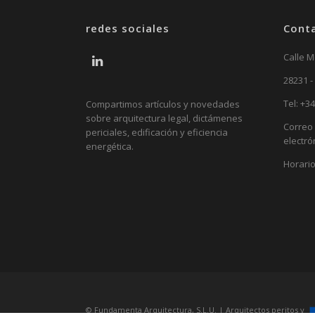
redes sociales
Cont
Calle M
28231 -
Tel:
+34
Compartimos artículos y novedades
sobre arquitectura legal, dictámenes
Correo
periciales, edificación y eficiencia
electró
energética.
Horario
© Fundamenta Arquitectura, S.L.U. | Arquitectos peritos y