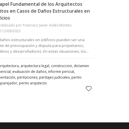
Papel Fundamental de los Arquitectos
itos en Casos de Daños Estructurales en
ficios
Publicado por Francisco Javier Avilés Montes
El 12/09/2023
daños estructurales en edificios pueden ser una
te de preocupación y disputa para propietarios,
ilinos y desarrolladores. En estas situaciones, los...
arquitectura, arquitectura legal, construccion, dictamen
pericial, evaluación de daños, informe pericial,
eritación, peritaciones, peritajes judiciales, perito
aparejador, perito arquitecto