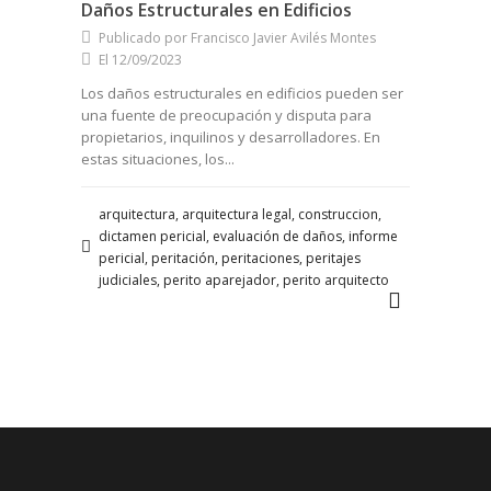
Daños Estructurales en Edificios
Publicado por Francisco Javier Avilés Montes
El 12/09/2023
Los daños estructurales en edificios pueden ser
una fuente de preocupación y disputa para
propietarios, inquilinos y desarrolladores. En
estas situaciones, los...
arquitectura, arquitectura legal, construccion,
dictamen pericial, evaluación de daños, informe
pericial, peritación, peritaciones, peritajes
judiciales, perito aparejador, perito arquitecto