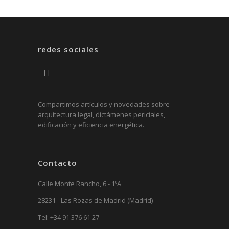
redes sociales
Compartimos artículos y novedades sobre
arquitectura legal, dictámenes periciales,
edificación y eficiencia energética.
Contacto
Calle Monte Rancho, 6 - 1ºA
28231 - Las Rozas de Madrid (Madrid)
Tel:
+34 91 376 61 27