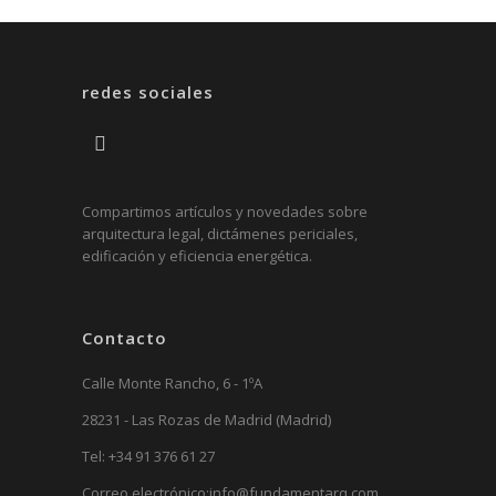
redes sociales
Compartimos artículos y novedades sobre
arquitectura legal, dictámenes periciales,
edificación y eficiencia energética.
Contacto
Calle Monte Rancho, 6 - 1ºA
28231 - Las Rozas de Madrid (Madrid)
Tel:
+34 91 376 61 27
Correo electrónico:
info@fundamentarq.com