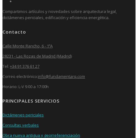
Compartimos artículos y novedades sobre arquitectura legal,
dictámenes periciales, edificación y eficiencia energética.
Contacto
Calle Monte Rancho, 6 - 1ºA
28231 - Las Rozas de Madrid (Madrid)
Tel:
+34 91 376 61 27
Correo electrónico:
info@fundamentarq.com
Horario: L-V 9:00 a 17:00h
PRINCIPALES SERVICIOS
Dictámenes periciales
Consultas verbales
Obra nueva antigua y georreferenciación