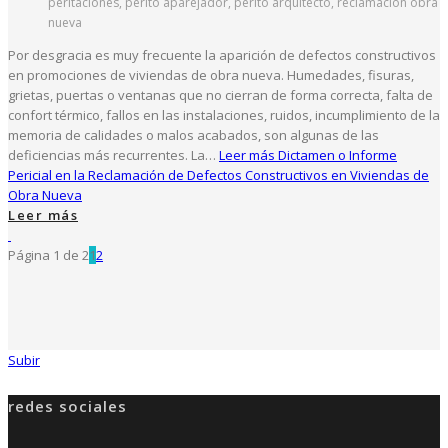
peritaciones, perito aparejador, perito arquitecto, reclamación obra
nueva
Por desgracia es muy frecuente la aparición de defectos constructivos
en promociones de viviendas de obra nueva. Humedades, fisuras,
grietas, puertas o ventanas que no cierran de forma correcta, falta de
confort térmico, fallos en las instalaciones, ruidos, incumplimiento de la
memoria de calidades o malos acabados, son algunas de las
deficiencias más recurrentes. La…
Leer más
Dictamen o Informe
Pericial en la Reclamación de Defectos Constructivos en Viviendas de
Obra Nueva
Leer más
Página 1 de 2
1
2
Subir
redes sociales