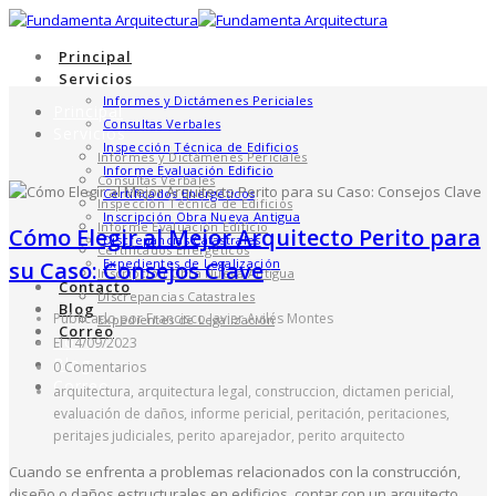
Principal
Servicios
Informes y Dictámenes Periciales
Principal
Consultas Verbales
Servicios
Inspección Técnica de Edificios
Informes y Dictámenes Periciales
Informe Evaluación Edificio
Consultas Verbales
Certificados Energéticos
Inspección Técnica de Edificios
Inscripción Obra Nueva Antigua
Informe Evaluación Edificio
Cómo Elegir al Mejor Arquitecto Perito para
Discrepancias Catastrales
Certificados Energéticos
Expedientes de Legalización
su Caso: Consejos Clave
Inscripción Obra Nueva Antigua
Contacto
Discrepancias Catastrales
Blog
Publicado por Francisco Javier Avilés Montes
Expedientes de Legalización
Correo
Contacto
El 14/09/2023
Blog
0 Comentarios
Correo
arquitectura, arquitectura legal, construccion, dictamen pericial,
evaluación de daños, informe pericial, peritación, peritaciones,
peritajes judiciales, perito aparejador, perito arquitecto
Cuando se enfrenta a problemas relacionados con la construcción,
diseño o daños estructurales en edificios, contar con un arquitecto