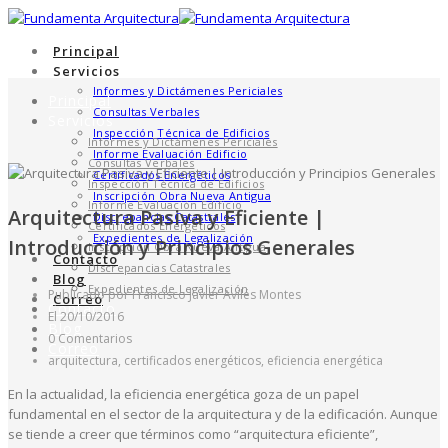
Principal
Servicios
Informes y Dictámenes Periciales
Principal
Consultas Verbales
Servicios
Inspección Técnica de Edificios
Informes y Dictámenes Periciales
Informe Evaluación Edificio
Consultas Verbales
Certificados Energéticos
Inspección Técnica de Edificios
Inscripción Obra Nueva Antigua
Informe Evaluación Edificio
Arquitectura Pasiva y Eficiente |
Discrepancias Catastrales
Certificados Energéticos
Expedientes de Legalización
Introducción y Principios Generales
Inscripción Obra Nueva Antigua
Contacto
Discrepancias Catastrales
Blog
Expedientes de Legalización
Publicado por Francisco Javier Avilés Montes
Correo
Contacto
El 20/10/2016
Blog
0 Comentarios
Correo
arquitectura, certificados energéticos, eficiencia energética
En la actualidad, la eficiencia energética goza de un papel
fundamental en el sector de la arquitectura y de la edificación. Aunque
se tiende a creer que términos como “arquitectura eficiente”,