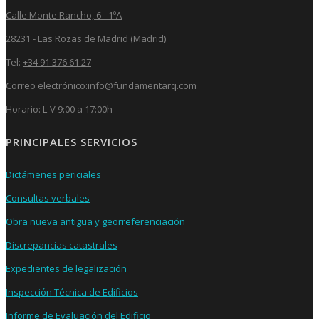
Calle Monte Rancho, 6 - 1ºA
28231 - Las Rozas de Madrid (Madrid)
Tel:
+34 91 376 61 27
Correo electrónico:
info@fundamentarq.com
Horario: L-V 9:00 a 17:00h
PRINCIPALES SERVICIOS
Dictámenes periciales
Consultas verbales
Obra nueva antigua y georreferenciación
Discrepancias catastrales
Expedientes de legalización
Inspección Técnica de Edificios
Informe de Evaluación del Edificio