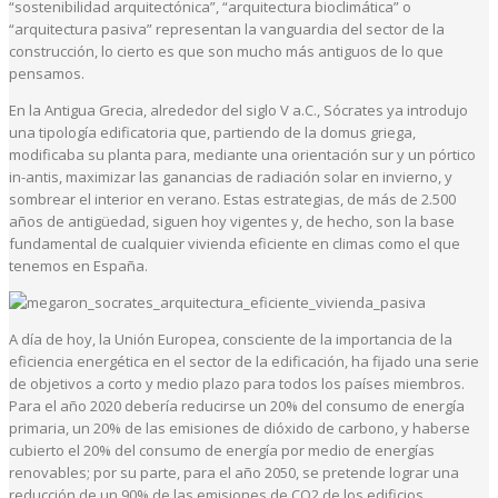
“sostenibilidad arquitectónica”, “arquitectura bioclimática” o
“arquitectura pasiva” representan la vanguardia del sector de la
construcción, lo cierto es que son mucho más antiguos de lo que
pensamos.
En la Antigua Grecia, alrededor del siglo V a.C., Sócrates ya introdujo
una tipología edificatoria que, partiendo de la domus griega,
modificaba su planta para, mediante una orientación sur y un pórtico
in-antis, maximizar las ganancias de radiación solar en invierno, y
sombrear el interior en verano. Estas estrategias, de más de 2.500
años de antigüedad, siguen hoy vigentes y, de hecho, son la base
fundamental de cualquier vivienda eficiente en climas como el que
tenemos en España.
A día de hoy, la Unión Europea, consciente de la importancia de la
eficiencia energética en el sector de la edificación, ha fijado una serie
de objetivos a corto y medio plazo para todos los países miembros.
Para el año 2020 debería reducirse un 20% del consumo de energía
primaria, un 20% de las emisiones de dióxido de carbono, y haberse
cubierto el 20% del consumo de energía por medio de energías
renovables; por su parte, para el año 2050, se pretende lograr una
reducción de un 90% de las emisiones de CO2 de los edificios.