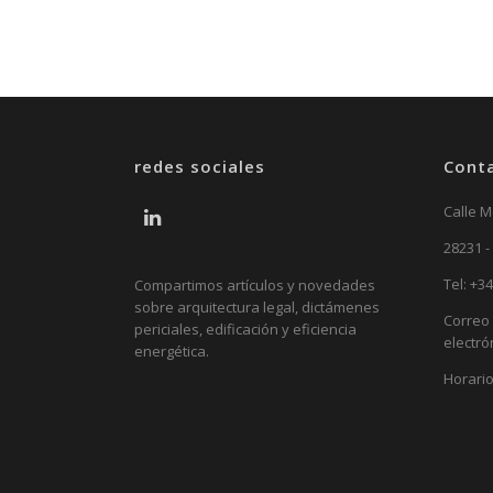
redes sociales
Cont
Calle M
28231 -
Tel:
+34
Compartimos artículos y novedades
sobre arquitectura legal, dictámenes
Correo
periciales, edificación y eficiencia
electró
energética.
Horario