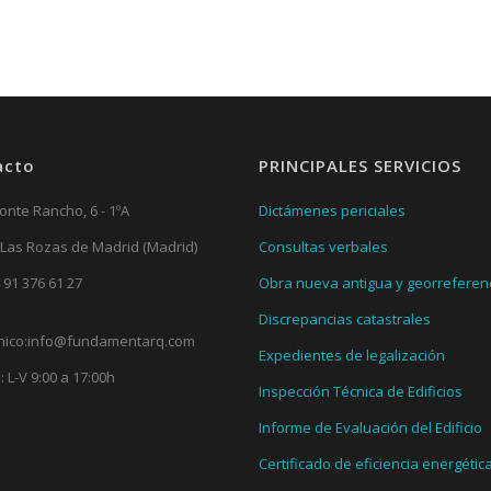
acto
PRINCIPALES SERVICIOS
onte Rancho, 6 - 1ºA
Dictámenes periciales
 Las Rozas de Madrid (Madrid)
Consultas verbales
 91 376 61 27
Obra nueva antigua y georreferen
Discrepancias catastrales
nico:
info@fundamentarq.com
Expedientes de legalización
: L-V 9:00 a 17:00h
Inspección Técnica de Edificios
Informe de Evaluación del Edificio
Certificado de eficiencia energétic