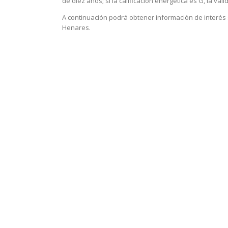
de diez años; si la calificación energética es G, la va
A continuación podrá obtener información de interés s
Henares.