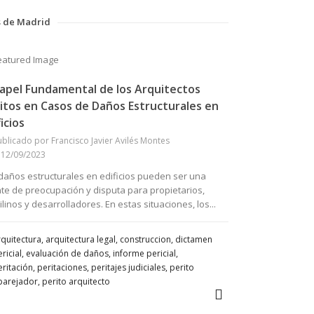
os de Madrid
Papel Fundamental de los Arquitectos
itos en Casos de Daños Estructurales en
ficios
ublicado por Francisco Javier Avilés Montes
l 12/09/2023
daños estructurales en edificios pueden ser una
te de preocupación y disputa para propietarios,
ilinos y desarrolladores. En estas situaciones, los...
quitectura, arquitectura legal, construccion, dictamen
ricial, evaluación de daños, informe pericial,
ritación, peritaciones, peritajes judiciales, perito
parejador, perito arquitecto