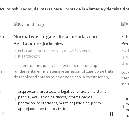
ículos publicados, de interés para Torres de la Alameda y demás siti
ra
Normativas Legales Relacionadas con
El 
Peritaciones Judiciales
Per
Edi
Publicado por Francisco Javier Avilés Montes
El 13/09/2023
P
E
Las peritaciones judiciales desempeñan un papel
s,
fundamental en el sistema legal español cuando se trata
Los 
de resolver disputas relacionadas con la construcción,...
fuen
inqu
n
arquitectura, arquitectura legal, construccion, dictamen
pericial, evaluación de daños, informe pericial,
ar
peritación, peritaciones, peritajes judiciales, perito
pe
aparejador, perito arquitecto
pe
a